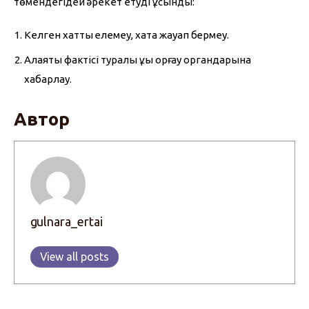
төмендегідей әрекет етуді ұсынды:
Келген хатты елемеу, хатқа жауап бермеу.
Алаяқтық фактісі туралы құқық қорғау органдарына
хабарлау.
Автор
gulnara_ertai
View all posts