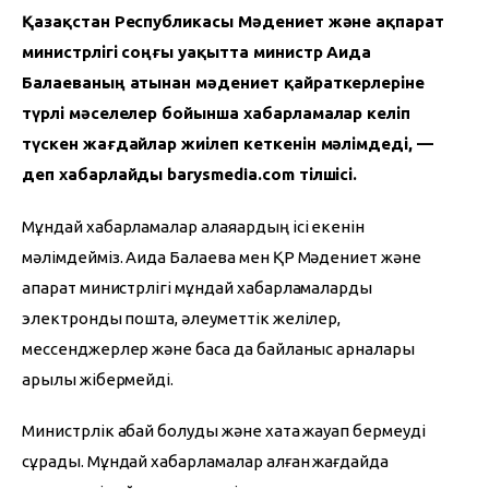
Қазақстан Республикасы Мәдениет және ақпарат 
министрлігі соңғы уақытта министр Аида 
Балаеваның атынан мәдениет қайраткерлеріне 
түрлі мәселелер бойынша хабарламалар келіп 
түскен жағдайлар жиілеп кеткенін мәлімдеді, — 
деп хабарлайды barysmedia.com тілшісі.
Мұндай хабарламалар алаяқардың ісі екенін 
мәлімдейміз. Аида Балаева мен ҚР Мәдениет және 
ақпарат министрлігі мұндай хабарламаларды 
электрондық пошта, әлеуметтік желілер, 
мессенджерлер және басқа да байланыс арналары 
арқылы жібермейді.
Министрлік абай болуды және хатқа жауап бермеуді 
сұрады. Мұндай хабарламалар алған жағдайда 