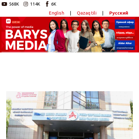
568K
114K
6K
English
|
Qazaq tili
|
Русский
Новостной портал
Главная
Авторские программы
Новости
Статьи
Видео
Barys Sport