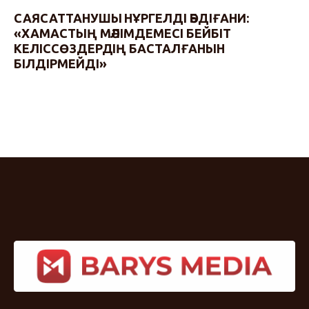
САЯСАТТАНУШЫ НҰРГЕЛДІ ӘБДІҒАНИ:
«ХАМАСТЫҢ МӘЛІМДЕМЕСІ БЕЙБІТ
КЕЛІССӨЗДЕРДІҢ БАСТАЛҒАНЫН
БІЛДІРМЕЙДІ»