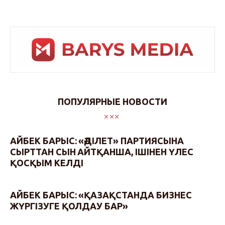
ПОПУЛЯРНЫЕ НОВОСТИ
АЙБЕК БАРЫС: «ӘДІЛЕТ» ПАРТИЯСЫНА
СЫРТТАН СЫН АЙТҚАНША, ІШІНЕН ҮЛЕС
ҚОСҚЫМ КЕЛДІ
АЙБЕК БАРЫС: «ҚАЗАҚСТАНДА БИЗНЕС
ЖҮРГІЗУГЕ ҚОЛДАУ БАР»