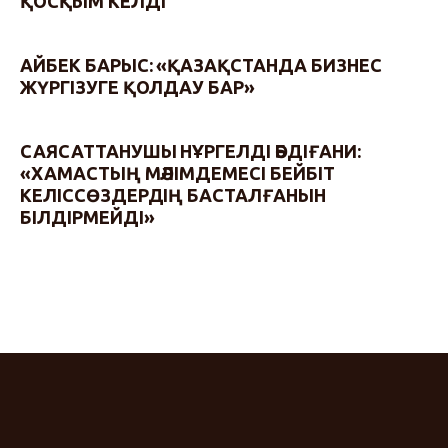
ҚОСҚЫМ КЕЛДІ
АЙБЕК БАРЫС: «ҚАЗАҚСТАНДА БИЗНЕС
ЖҮРГІЗУГЕ ҚОЛДАУ БАР»
САЯСАТТАНУШЫ НҰРГЕЛДІ ӘБДІҒАНИ:
«ХАМАСТЫҢ МӘЛІМДЕМЕСІ БЕЙБІТ
КЕЛІССӨЗДЕРДІҢ БАСТАЛҒАНЫН
БІЛДІРМЕЙДІ»