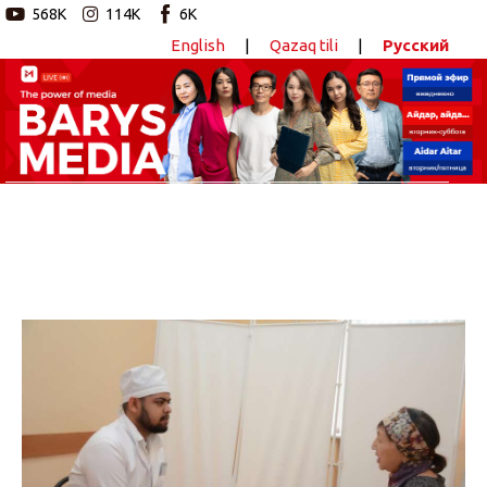
568K
114K
6K
English
|
Qazaq tili
|
Русский
Новостной портал
Главная
Авторские программы
Новости
Статьи
Видео
Barys Sport