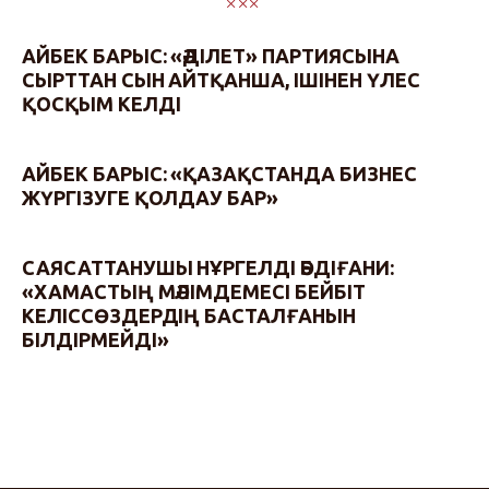
АЙБЕК БАРЫС: «ӘДІЛЕТ» ПАРТИЯСЫНА
СЫРТТАН СЫН АЙТҚАНША, ІШІНЕН ҮЛЕС
ҚОСҚЫМ КЕЛДІ
АЙБЕК БАРЫС: «ҚАЗАҚСТАНДА БИЗНЕС
ЖҮРГІЗУГЕ ҚОЛДАУ БАР»
САЯСАТТАНУШЫ НҰРГЕЛДІ ӘБДІҒАНИ:
«ХАМАСТЫҢ МӘЛІМДЕМЕСІ БЕЙБІТ
КЕЛІССӨЗДЕРДІҢ БАСТАЛҒАНЫН
БІЛДІРМЕЙДІ»