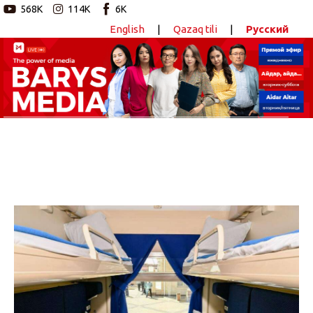
568K
114K
6K
English
|
Qazaq tili
|
Русский
Новостной портал
Главная
Авторские программы
Новости
Статьи
Видео
Barys Sport