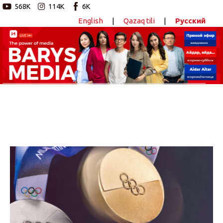
568K
114K
6K
English
|
Qazaq tili
|
Русский
Новостной портал
Главная
Авторские программы
Новости
Статьи
Видео
Barys Sport