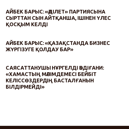
АЙБЕК БАРЫС: «ӘДІЛЕТ» ПАРТИЯСЫНА
СЫРТТАН СЫН АЙТҚАНША, ІШІНЕН ҮЛЕС
ҚОСҚЫМ КЕЛДІ
АЙБЕК БАРЫС: «ҚАЗАҚСТАНДА БИЗНЕС
ЖҮРГІЗУГЕ ҚОЛДАУ БАР»
САЯСАТТАНУШЫ НҰРГЕЛДІ ӘБДІҒАНИ:
«ХАМАСТЫҢ МӘЛІМДЕМЕСІ БЕЙБІТ
КЕЛІССӨЗДЕРДІҢ БАСТАЛҒАНЫН
БІЛДІРМЕЙДІ»