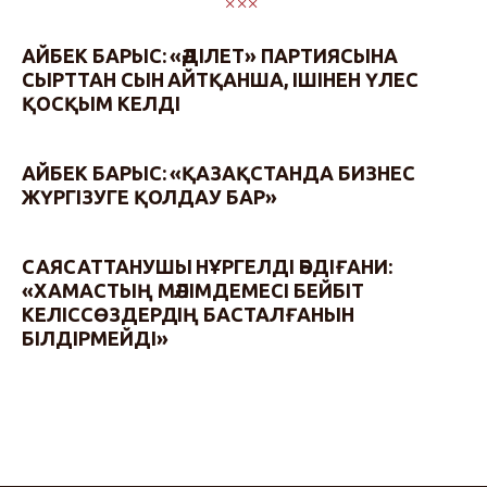
АЙБЕК БАРЫС: «ӘДІЛЕТ» ПАРТИЯСЫНА
СЫРТТАН СЫН АЙТҚАНША, ІШІНЕН ҮЛЕС
ҚОСҚЫМ КЕЛДІ
АЙБЕК БАРЫС: «ҚАЗАҚСТАНДА БИЗНЕС
ЖҮРГІЗУГЕ ҚОЛДАУ БАР»
САЯСАТТАНУШЫ НҰРГЕЛДІ ӘБДІҒАНИ:
«ХАМАСТЫҢ МӘЛІМДЕМЕСІ БЕЙБІТ
КЕЛІССӨЗДЕРДІҢ БАСТАЛҒАНЫН
БІЛДІРМЕЙДІ»