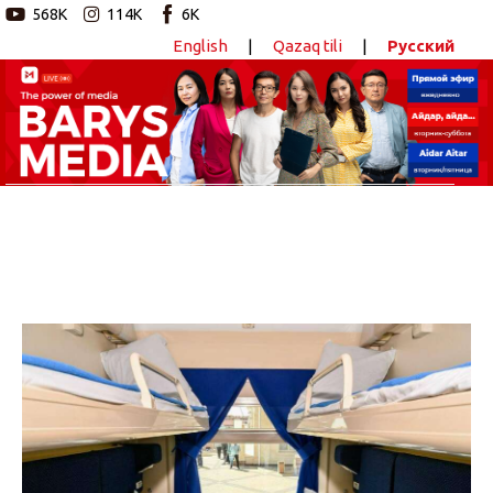
568K
114K
6K
English
|
Qazaq tili
|
Русский
Новостной портал
Главная
Авторские программы
Новости
Статьи
Видео
Barys Sport