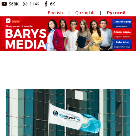
568K
114K
6K
English
|
Qazaq tili
|
Русский
Новостной портал
Главная
Авторские программы
Новости
Статьи
Видео
Barys Sport