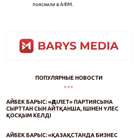
пояснили в АФМ.
ПОПУЛЯРНЫЕ НОВОСТИ
АЙБЕК БАРЫС: «ӘДІЛЕТ» ПАРТИЯСЫНА
СЫРТТАН СЫН АЙТҚАНША, ІШІНЕН ҮЛЕС
ҚОСҚЫМ КЕЛДІ
АЙБЕК БАРЫС: «ҚАЗАҚСТАНДА БИЗНЕС