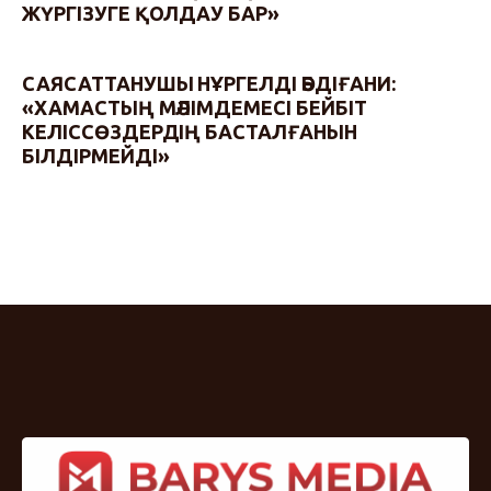
ЖҮРГІЗУГЕ ҚОЛДАУ БАР»
САЯСАТТАНУШЫ НҰРГЕЛДІ ӘБДІҒАНИ:
«ХАМАСТЫҢ МӘЛІМДЕМЕСІ БЕЙБІТ
КЕЛІССӨЗДЕРДІҢ БАСТАЛҒАНЫН
БІЛДІРМЕЙДІ»