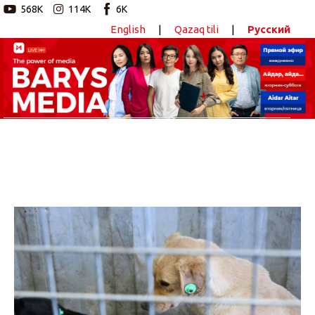
568K
114K
6K
English
|
Qazaq tili
|
Русский
Новостной портал
Главная
Авторские программы
Новости
Статьи
Видео
Barys Sport