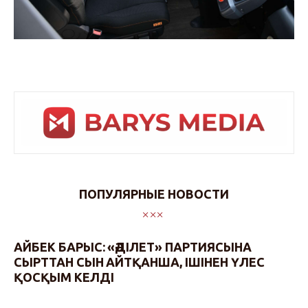
ПОПУЛЯРНЫЕ НОВОСТИ
АЙБЕК БАРЫС: «ӘДІЛЕТ» ПАРТИЯСЫНА
СЫРТТАН СЫН АЙТҚАНША, ІШІНЕН ҮЛЕС
ҚОСҚЫМ КЕЛДІ