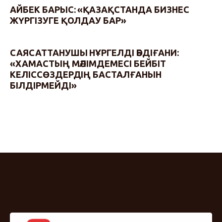
АЙБЕК БАРЫС: «ҚАЗАҚСТАНДА БИЗНЕС
ЖҮРГІЗУГЕ ҚОЛДАУ БАР»
САЯСАТТАНУШЫ НҰРГЕЛДІ ӘБДІҒАНИ:
«ХАМАСТЫҢ МӘЛІМДЕМЕСІ БЕЙБІТ
КЕЛІССӨЗДЕРДІҢ БАСТАЛҒАНЫН
БІЛДІРМЕЙДІ»